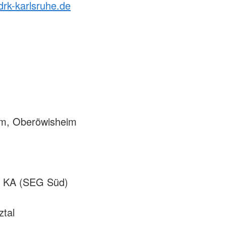
rk-karlsruhe.de
eim, Oberöwisheim
et KA (SEG Süd)
ztal