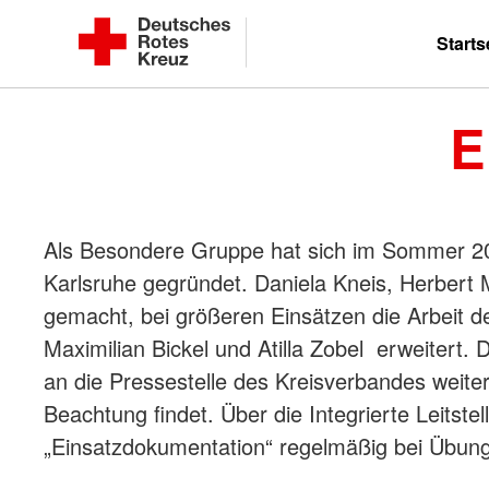
Zum
Kreisverband Karlsruhe e. V.
Starts
Inhalt
Kreisbereitschaftsleitung
springen
E
Als Besondere Gruppe hat sich im Sommer 2
Karlsruhe gegründet. Daniela Kneis, Herbert
gemacht, bei größeren Einsätzen die Arbeit 
Maximilian Bickel und Atilla Zobel erweitert
an die Pressestelle des Kreisverbandes weit
Beachtung findet. Über die Integrierte Leitst
„Einsatzdokumentation“ regelmäßig bei Übung