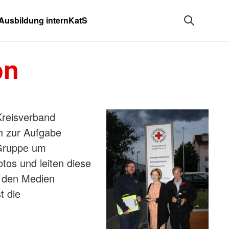
Ausbildung intern
KatS
on
reisverband
h zur Aufgabe
 Gruppe um
tos und leiten diese
n den Medien
t die