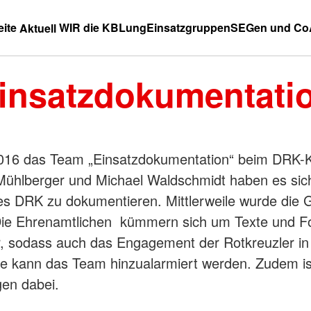
eite
WIR die KBLung
Einsatzgruppen
SEGen und Co
Aktuell
insatzdokumentati
016 das Team „Einsatzdokumentation“ beim DRK-K
 Mühlberger und Michael Waldschmidt haben es sic
des DRK zu dokumentieren. Mittlerweile wurde die
. Die Ehrenamtlichen kümmern sich um Texte und Fo
er, sodass auch das Engagement der Rotkreuzler i
elle kann das Team hinzualarmiert werden. Zudem is
en dabei.