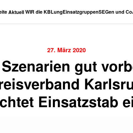
eite
WIR die KBLung
Einsatzgruppen
SEGen und Co
Aktuell
27. März 2020
 Szenarien gut vorb
eisverband Karlsru
ichtet Einsatzstab e