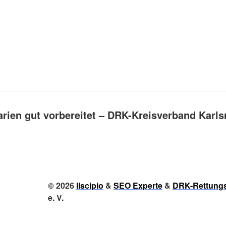
arien gut vorbereitet – DRK-Kreisverband Karlsr
© 2026
Ilscipio
&
SEO Experte
&
DRK-Rettungs
e. V.