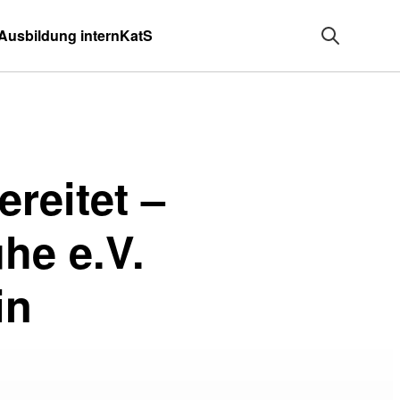
Ausbildung intern
KatS
ereitet –
he e.V.
in