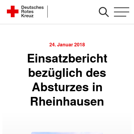
Zum
Kreisverband Karlsruhe e. V.
Inhalt
Kreisbereitschaftsleitung
springen
24. Januar 2018
Einsatzbericht
bezüglich des
Absturzes in
Rheinhausen